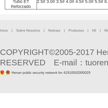
Tubo ET
2.5# 3.0# 3.5# 4.0# 4.5# 5.0# 5.5# 6
Reforzado
Inicio
|
Sobre Nosotros
|
Noticias
|
Productos
|
IAI
|
M
COPYRIGHT©2005-2017 Henan
RESERVED E-mail：tuore
Henan public security network for 41910502000029