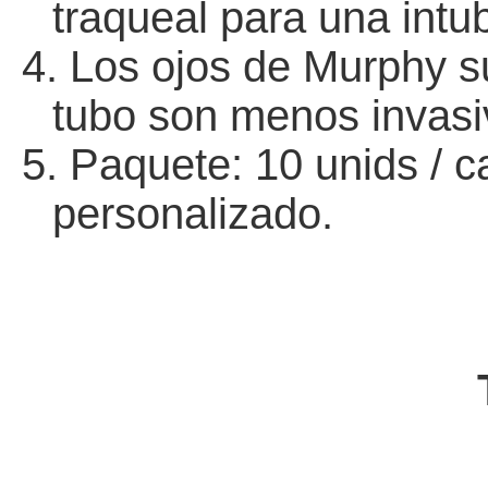
traqueal para una intu
4.
Los ojos de Murphy s
tubo son menos invasi
5.
Paquete: 10 unids / ca
personalizado.
Tubo ET I
1.02.01