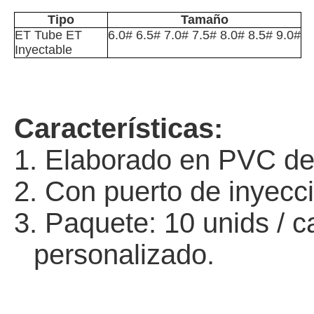
Tipo
Tamaño
ET T
ube ET
6.0# 6.5# 7.0# 7.5# 8.0# 8.5# 9.0#
Inyectable
Características:
1. Elabor
ado en PVC de 
2.
Con puerto de inyecc
3.
Paquete: 10 unids / ca
personalizado.