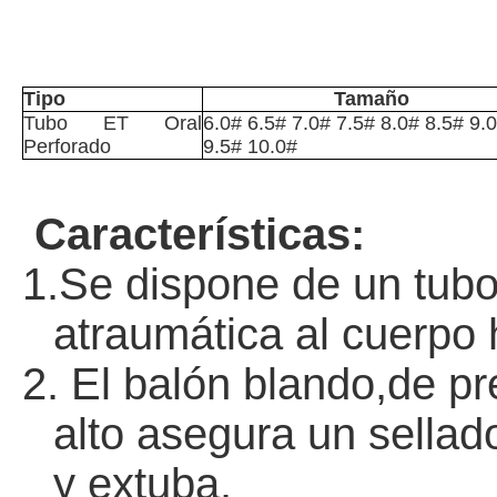
Tubo Endotra
1.02.
Tipo
Tamaño
Tubo ET Oral
6.0# 6.5# 7.0# 7.5# 8.0# 8.5# 9
.0
Perforado
9.5# 10.0#
Características:
1.Se dispone de un tubo
atraumática al cuerpo
2. El balón blando,de p
alto asegura un sellad
y extuba.